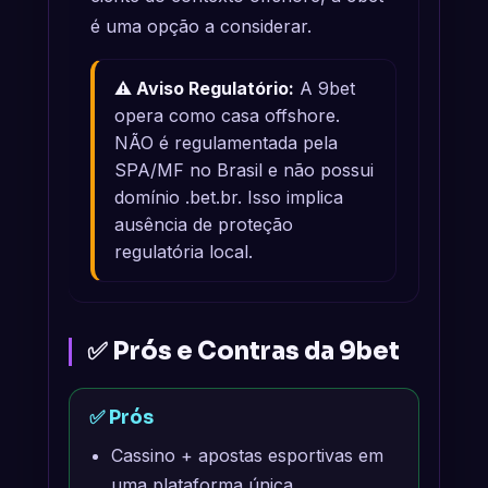
é uma opção a considerar.
⚠️ Aviso Regulatório:
A 9bet
opera como casa offshore.
NÃO é regulamentada pela
SPA/MF no Brasil e não possui
domínio .bet.br. Isso implica
ausência de proteção
regulatória local.
✅ Prós e Contras da 9bet
✅ Prós
Cassino + apostas esportivas em
uma plataforma única