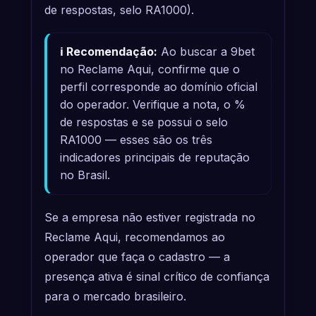
de respostas, selo RA1000).
ℹ️ Recomendação:
Ao buscar a 9bet
no Reclame Aqui, confirme que o
perfil corresponde ao domínio oficial
do operador. Verifique a nota, o %
de respostas e se possui o selo
RA1000 — esses são os três
indicadores principais de reputação
no Brasil.
Se a empresa não estiver registrada no
Reclame Aqui, recomendamos ao
operador que faça o cadastro — a
presença ativa é sinal crítico de confiança
para o mercado brasileiro.