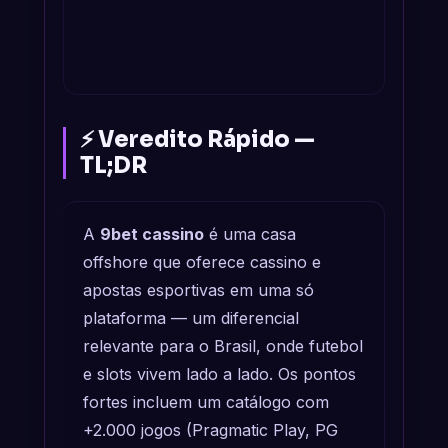
⚡ Veredito Rápido —
TL;DR
A
9bet cassino
é uma casa
offshore que oferece cassino e
apostas esportivas em uma só
plataforma — um diferencial
relevante para o Brasil, onde futebol
e slots vivem lado a lado. Os pontos
fortes incluem um catálogo com
+2.000 jogos (Pragmatic Play, PG