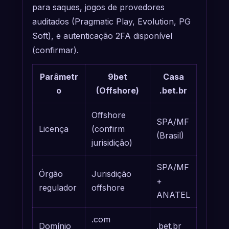
para saques, jogos de provedores
auditados (Pragmatic Play, Evolution, PG
Soft), e autenticação 2FA disponível
(confirmar).
Parâmetr
9bet
Casa
o
(Offshore)
.bet.br
Offshore
SPA/MF
Licença
(confirm
(Brasil)
jurisidição)
SPA/MF
Órgão
Jurisdição
+
regulador
offshore
ANATEL
.com
Domínio
.bet.br