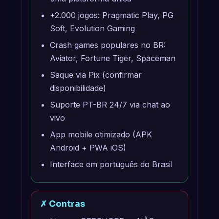
+2.000 jogos: Pragmatic Play, PG
Soft, Evolution Gaming
Crash games populares no BR:
Aviator, Fortune Tiger, Spaceman
Saque via Pix (confirmar
disponibilidade)
Suporte PT-BR 24/7 via chat ao
vivo
App mobile otimizado (APK
Android + PWA iOS)
Interface em português do Brasil
✗ Contras