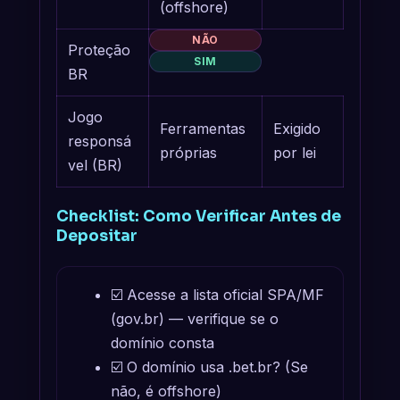
(offshore)
NÃO
Proteção
SIM
BR
Jogo
Ferramentas
Exigido
responsá
próprias
por lei
vel (BR)
Checklist: Como Verificar Antes de
Depositar
☑️ Acesse a lista oficial SPA/MF
(gov.br) — verifique se o
domínio consta
☑️ O domínio usa .bet.br? (Se
não, é offshore)