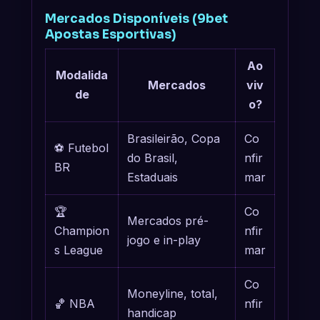
Mercados Disponíveis (9bet
Apostas Esportivas)
Ao
Modalida
Mercados
viv
de
o?
Brasileirão, Copa
Co
⚽ Futebol
do Brasil,
nfir
BR
Estaduais
mar
🏆
Co
Mercados pré-
Champion
nfir
jogo e in-play
s League
mar
Co
Moneyline, total,
🏀 NBA
nfir
handicap