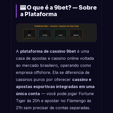
🎰 O que é a 9bet? — Sobre
a Plataforma
Plataforma 9bet — Cassino + Apostas em Uma Conta
🎰
🎲
✈️
⚽
Slots
Ao Vivo
Crash
Apostas
+2.000 jogos
Evolution Gaming
Aviator, Spaceman
Brasileirão + NBA
A
plataforma de cassino 9bet
é uma
casa de apostas e cassino online voltada
ao mercado brasileiro, operando como
empresa offshore. Ela se diferencia de
cassinos puros por oferecer
cassino e
apostas esportivas integradas em uma
única conta
— você pode jogar Fortune
Tiger às 20h e apostar no Flamengo às
21h sem precisar de contas separadas.