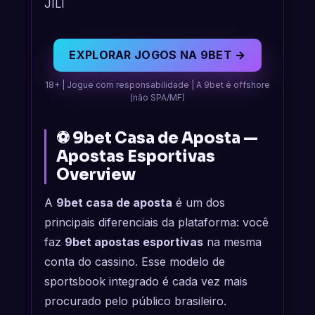
JILI
EXPLORAR JOGOS NA 9BET →
18+ | Jogue com responsabilidade | A 9bet é offshore
(não SPA/MF)
⚽ 9bet Casa de Aposta —
Apostas Esportivas
Overview
A
9bet casa de aposta
é um dos
principais diferenciais da plataforma: você
faz
9bet apostas esportivas
na mesma
conta do cassino. Esse modelo de
sportsbook integrado é cada vez mais
procurado pelo público brasileiro.