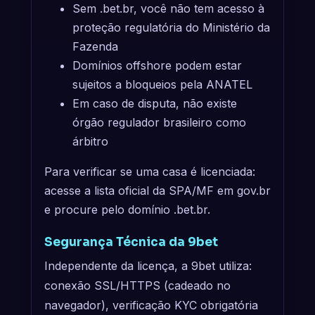
Sem .bet.br, você não tem acesso à
proteção regulatória do Ministério da
Fazenda
Domínios offshore podem estar
sujeitos a bloqueios pela ANATEL
Em caso de disputa, não existe
órgão regulador brasileiro como
árbitro
Para verificar se uma casa é licenciada:
acesse a lista oficial da SPA/MF em gov.br
e procure pelo domínio .bet.br.
Segurança Técnica da 9bet
Independente da licença, a 9bet utiliza:
conexão SSL/HTTPS (cadeado no
navegador), verificação KYC obrigatória