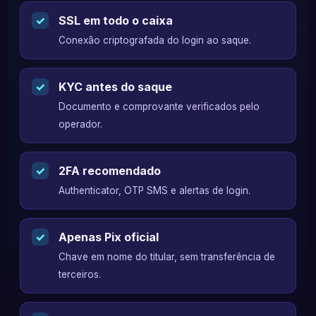
✓
SSL em todo o caixa
Conexão criptografada do login ao saque.
✓
KYC antes do saque
Documento e comprovante verificados pelo
operador.
✓
2FA recomendado
Authenticator, OTP SMS e alertas de login.
✓
Apenas Pix oficial
Chave em nome do titular, sem transferência de
terceiros.