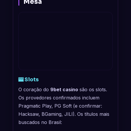
Mesa
🎰 Slots
O coração do
9bet casino
são os slots.
Os provedores confirmados incluem
Pragmatic Play, PG Soft (e confirmar:
Hacksaw, BGaming, JILI). Os títulos mais
buscados no Brasil: