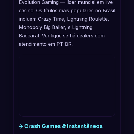
Evolution Gaming — líder mundial em live
casino. Os títulos mais populares no Brasil
incluem Crazy Time, Lightning Roulette,
Monopoly Big Baller, e Lightning
Baccarat. Verifique se há dealers com
atendimento em PT-BR.
✈️ Crash Games & Instantâneos